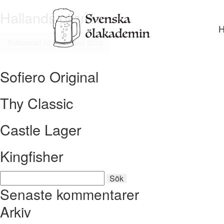
Hallands pilsner
Gå
vidar
till
Publicerad 16 november 2022
inneh
Sofiero Original
Thy Classic
Castle Lager
Kingfisher
Sök
Sök
efter:
Senaste kommentarer
Arkiv