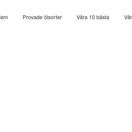
Hem
Provade ölsorter
Våra 10 bästa
Vår
e
åll