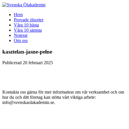
Gå
Hem
vidare
Provade ölsorter
till
Våra 10 bästa
innehåll
Våra 10 sämsta
Noterat
Om oss
kasztelan-jasne-pełne
Publicerad 20 februari 2025
Kontakta oss gärna för mer information om vår verksamhet och om
hur du och ditt företag kan stötta vårt viktiga arbete:
info@svenskaolakademin.se.