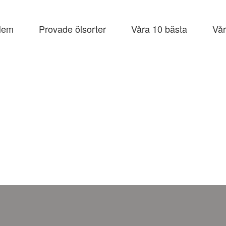
Hem
Provade ölsorter
Våra 10 bästa
Vår
e
åll