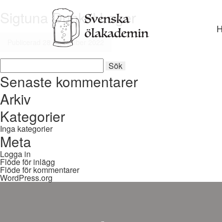
Sigtuna Dunkel Lager
Gå
vidar
till
Publicerad 28 september 2022
inneh
Sök
Sök
efter:
Senaste kommentarer
Arkiv
Kategorier
Inga kategorier
Meta
Logga in
Flöde för inlägg
Flöde för kommentarer
WordPress.org