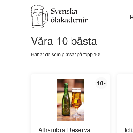
Gå
vidar
till
inneh
Våra 10 bästa
Här är de som platsat på topp 10!
10-
Alhambra Reserva
Ict