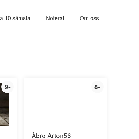
a 10 sämsta
Noterat
Om oss
9-
8-
Åbro Arton56