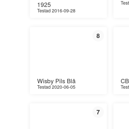
Tes
1925
Testad 2016-09-28
8
Wisby Pils Blå
CB
Testad 2020-06-05
Tes
7