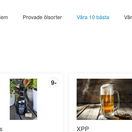
Hem
Provade ölsorter
Våra 10 bästa
Vår
e
åll
9-
is
XPP