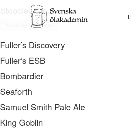
Stoodley Stout
Gå
vidar
till
Publicerad 4 februari 2026
inneh
Fuller’s Discovery
Fuller’s ESB
Bombardier
Seaforth
Samuel Smith Pale Ale
King Goblin