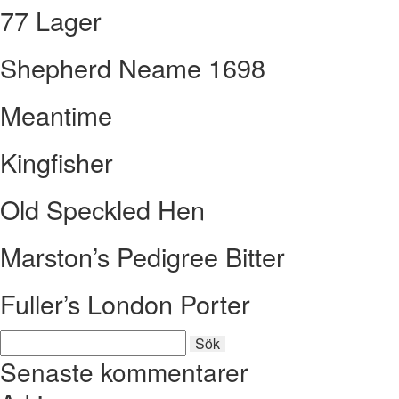
77 Lager
Shepherd Neame 1698
Meantime
Kingfisher
Old Speckled Hen
Marston’s Pedigree Bitter
Fuller’s London Porter
Sök
Sök
efter:
Senaste kommentarer