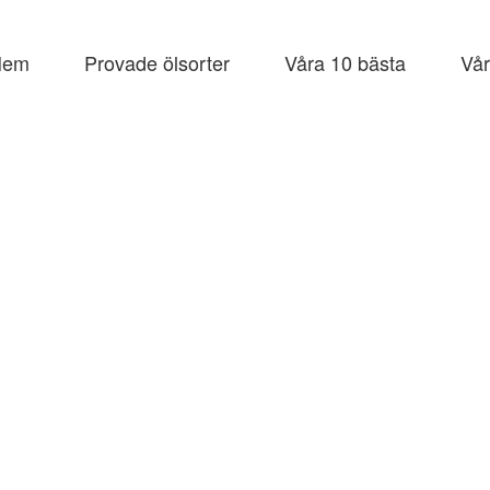
Hem
Provade ölsorter
Våra 10 bästa
Vår
e
åll