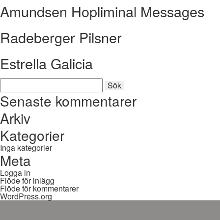
Amundsen Hopliminal Messages
Radeberger Pilsner
Estrella Galicia
Sök
Sök
efter:
Senaste kommentarer
Arkiv
Kategorier
Inga kategorier
Meta
Logga in
Flöde för inlägg
Flöde för kommentarer
WordPress.org