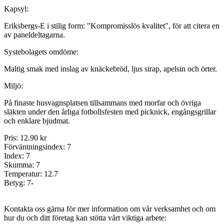
Kapsyl:
Eriksbergs-E i stilig form: "Kompromisslös kvalitet", för att citera en
av paneldeltagarna.
Systebolagets omdöme:
Maltig smak med inslag av knäckebröd, ljus sirap, apelsin och örter.
Miljö:
På finaste husvagnsplatsen tillsammans med morfar och övriga
släkten under den årliga fotbollsfesten med picknick, engångsgrillar
och enklare bjudmat.
Pris:
12.90 kr
Förväntningsindex:
7
Index:
7
Skumma:
7
Temperatur:
12.7
Betyg:
7-
Kontakta oss gärna för mer information om vår verksamhet och om
hur du och ditt företag kan stötta vårt viktiga arbete: