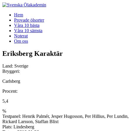
Gå
Hem
vidare
Provade ölsorter
till
Våra 10 bästa
innehåll
Våra 10 sämsta
Noterat
Om oss
Eriksberg Karaktär
Land:
Sverige
Bryggeri:
Carlsberg
Procent:
5,4
%
Testpanel:
Henrik Palmér, Jesper Hugosson, Per Hillius, Per Lundin,
Rickard Larsson, Staffan Blixt
Plats:
Lindesberg