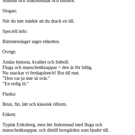
Snibbar och frukostbullar och snibbor.
Slogan:
När du inte märkte att du drack en till.
Speciell info:
Bärnstenslager säger etiketten.
Övrigt:
Andas historia, kvalitet och fotboll.
Fluga och manschettknappar = den är för billig.
Nu snackar vi fredagslunch! Bra till mat.
"Den var ju inte så svår."
"En redig öl."
Flaska:
Brun, fin, lätt och klassisk ölform.
Etikett:
Typisk Eriksberg, men lite finlemmad med fluga och
manschettknappar, och därtill herrgården som bjuder till.