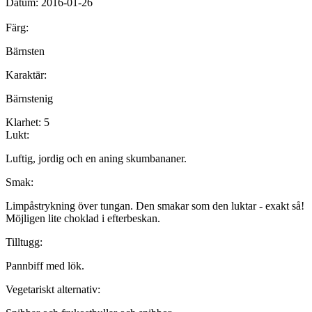
Datum:
2016-01-26
Färg:
Bärnsten
Karaktär:
Bärnstenig
Klarhet:
5
Lukt:
Luftig, jordig och en aning skumbananer.
Smak:
Limpåstrykning över tungan. Den smakar som den luktar - exakt så!
Möjligen lite choklad i efterbeskan.
Tilltugg:
Pannbiff med lök.
Vegetariskt alternativ: