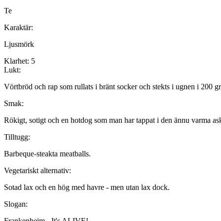
Te
Karaktär:
Ljusmörk
Klarhet:
5
Lukt:
Vörtbröd och rap som rullats i bränt socker och stekts i ugnen i 200 gr
Smak:
Rökigt, sotigt och en hotdog som man har tappat i den ännu varma aska
Tilltugg:
Barbeque-steakta meatballs.
Vegetariskt alternativ:
Sotad lax och en hög med havre - men utan lax dock.
Slogan:
Frankenheim - It's ALIVE!