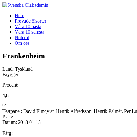
Gå
Hem
vidare
Provade ölsorter
till
Våra 10 bästa
innehåll
Våra 10 sämsta
Noterat
Om oss
Frankenheim
Land:
Tyskland
Bryggeri:
Procent:
4,8
%
Testpanel:
David Elmqvist, Henrik Alfredsson, Henrik Palmér, Per Lu
Plats:
Datum:
2018-01-13
Färg: