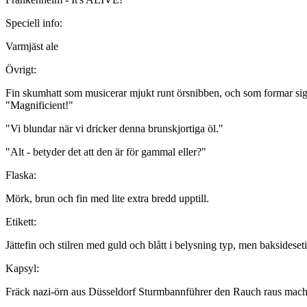
Speciell info:
Varmjäst ale
Övrigt:
Fin skumhatt som musicerar mjukt runt örsnibben, och som formar sig s
"Magnificient!"
"Vi blundar när vi dricker denna brunskjortiga öl."
"Alt - betyder det att den är för gammal eller?"
Flaska:
Mörk, brun och fin med lite extra bredd upptill.
Etikett:
Jättefin och stilren med guld och blått i belysning typ, men baksideseti
Kapsyl:
Fräck nazi-örn aus Düsseldorf Sturmbannführer den Rauch raus mache