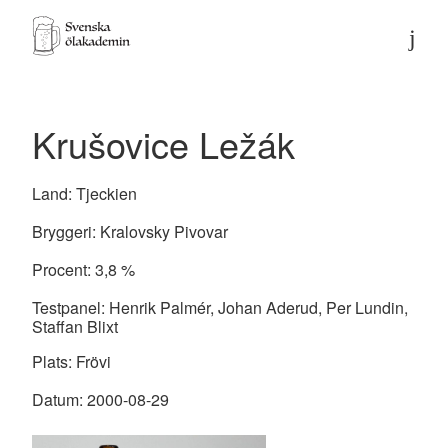
Krušovice Ležák
Land:
Tjeckien
Bryggeri:
Kralovsky Pivovar
Procent:
3,8
%
Testpanel:
Henrik Palmér, Johan Aderud, Per Lundin,
Staffan Blixt
Plats:
Frövi
Datum:
2000-08-29