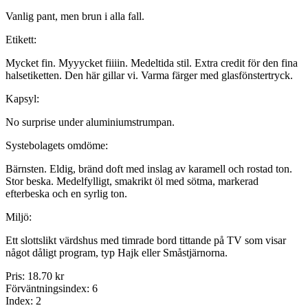
Vanlig pant, men brun i alla fall.
Etikett:
Mycket fin. Myyycket fiiiin. Medeltida stil. Extra credit för den fina
halsetiketten. Den här gillar vi. Varma färger med glasfönstertryck.
Kapsyl:
No surprise under aluminiumstrumpan.
Systebolagets omdöme:
Bärnsten. Eldig, bränd doft med inslag av karamell och rostad ton.
Stor beska. Medelfylligt, smakrikt öl med sötma, markerad
efterbeska och en syrlig ton.
Miljö:
Ett slottslikt värdshus med timrade bord tittande på TV som visar
något dåligt program, typ Hajk eller Småstjärnorna.
Pris:
18.70 kr
Förväntningsindex:
6
Index:
2