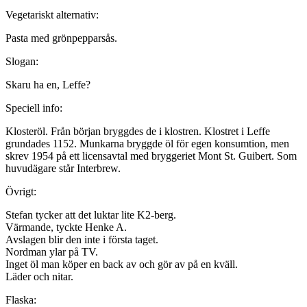
Vegetariskt alternativ:
Pasta med grönpepparsås.
Slogan:
Skaru ha en, Leffe?
Speciell info:
Klosteröl. Från början bryggdes de i klostren. Klostret i Leffe
grundades 1152. Munkarna bryggde öl för egen konsumtion, men
skrev 1954 på ett licensavtal med bryggeriet Mont St. Guibert. Som
huvudägare står Interbrew.
Övrigt:
Stefan tycker att det luktar lite K2-berg.
Värmande, tyckte Henke A.
Avslagen blir den inte i första taget.
Nordman ylar på TV.
Inget öl man köper en back av och gör av på en kväll.
Läder och nitar.
Flaska: