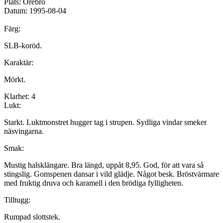
Plats:
Örebro
Datum:
1995-08-04
Färg:
SLB-koröd.
Karaktär:
Mörkt.
Klarhet:
4
Lukt:
Starkt. Luktmonstret hugger tag i strupen. Sydliga vindar smeker
näsvingarna.
Smak:
Mustig halsklängare. Bra längd, uppåt 8,95. God, för att vara så
stingslig. Gomspenen dansar i vild glädje. Något besk. Bröstvärmare
med fruktig druva och karamell i den brödiga fylligheten.
Tilltugg:
Rumpad slottstek.