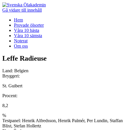
Gå vidare till innehåll
Hem
Provade ölsorter
Våra 10 bästa
Våra 10 sämsta
Noterat
Om oss
Leffe Radieuse
Land:
Belgien
Bryggeri:
St. Guibert
Procent:
8,2
%
Testpanel:
Henrik Alfredsson, Henrik Palmér, Per Lundin, Staffan
Blixt, Stefan Hollertz