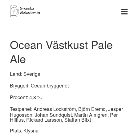
Ocean Västkust Pale
Ale
Land:
Sverige
Bryggeri:
Ocean-bryggeriet
Procent:
4,8
%
Testpanel:
Andreas Lockström, Björn Eremo, Jesper
Hugosson, Johan Sundquist, Martin Almgren, Per
Hillius, Rickard Larsson, Staffan Blixt
Plats:
Klysna