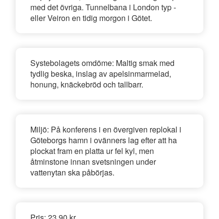
med det övriga. Tunnelbana i London typ -
eller Veiron en tidig morgon i Götet.
Systebolagets omdöme:
Maltig smak med
tydlig beska, inslag av apelsinmarmelad,
honung, knäckebröd och tallbarr.
Miljö:
På konferens i en övergiven replokal i
Göteborgs hamn i ovänners lag efter att ha
plockat fram en platta ur fel kyl, men
åtminstone innan svetsningen under
vattenytan ska påbörjas.
Pris:
23.90 kr