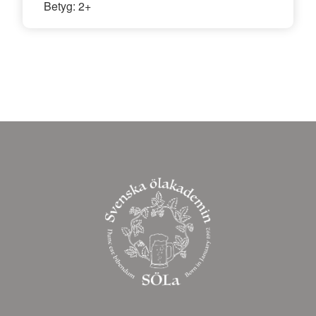
Betyg:
2+