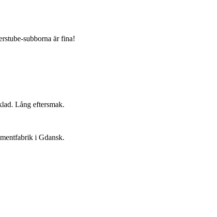
ierstube-subborna är fina!
klad. Lång eftersmak.
ementfabrik i Gdansk.