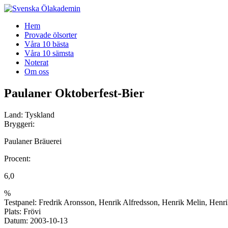
Gå
Hem
vidare
Provade ölsorter
till
Våra 10 bästa
innehåll
Våra 10 sämsta
Noterat
Om oss
Paulaner Oktoberfest-Bier
Land:
Tyskland
Bryggeri:
Paulaner Bräuerei
Procent:
6,0
%
Testpanel:
Fredrik Aronsson, Henrik Alfredsson, Henrik Melin, Henrik
Plats:
Frövi
Datum:
2003-10-13