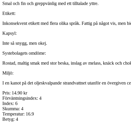
Smal och fin och greppvänlig med ett tilltalade yttre.
Etikett:
Inkonsekvent etikett med flera olika språk. Fattig på något vis, men b
Kapsyl:
Inte så snygg, men okej.
Systebolagets omdöme:
Rostad, maltig smak med stor beska, inslag av melass, knäck och cho
Miljö:
I en kanot på det oljeskvalpande strandvattnet utanför en övergiven c
Pris:
14.90 kr
Förväntningsindex:
4
Index:
6
Skumma:
4
Temperatur:
16.9
Betyg:
4