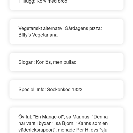
Tilltugg:
Korv med bröd
Vegetariskt alternativ:
Gårdagens pizza:
Billy's Vegetariana
Slogan:
Könlös, men pullad
Speciell info:
Sockenkod 1322
Övrigt:
"En Mange-öl", sa Magnus. "Denna
har varit i byxan", sa Björn. "Känns som en
väderleksrapport", menade Per H, dvs "sju