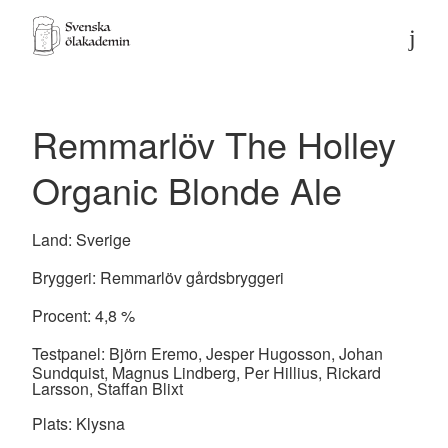
Remmarlöv The Holley
Organic Blonde Ale
Land:
Sverige
Bryggeri:
Remmarlöv gårdsbryggeri
Procent:
4,8
%
Testpanel:
Björn Eremo, Jesper Hugosson, Johan
Sundquist, Magnus Lindberg, Per Hillius, Rickard
Larsson, Staffan Blixt
Plats:
Klysna