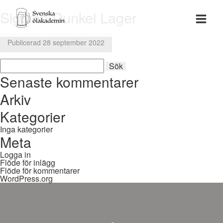
Sigtuna Dunkel Lager
Publicerad 28 september 2022
Sök
Sök
efter:
Senaste kommentarer
Arkiv
Kategorier
Inga kategorier
Meta
Logga in
Flöde för inlägg
Flöde för kommentarer
WordPress.org