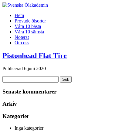
Gå
Hem
vidare
Provade ölsorter
till
Våra 10 bästa
innehåll
Våra 10 sämsta
Noterat
Om oss
Pistonhead Flat Tire
Publicerad 6 juni 2020
Sök
Sök
efter:
Senaste kommentarer
Arkiv
Kategorier
Inga kategorier