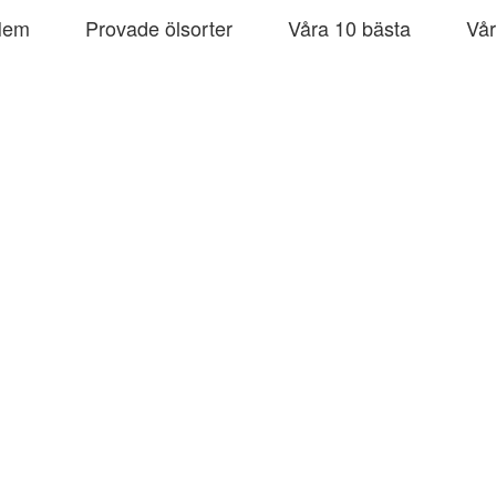
Hem
Provade ölsorter
Våra 10 bästa
Vår
e
åll