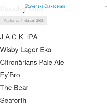
Gå
Stoodley Stout
vidar
till
inneh
Publicerad 4 februari 2026
J.A.C.K. IPA
Wisby Lager Eko
Citronärlans Pale Ale
Ey’Bro
The Bear
Seaforth