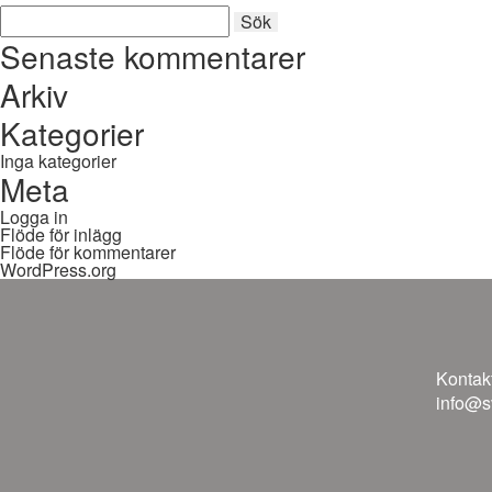
Sök
Sök
efter:
Senaste kommentarer
Arkiv
Kategorier
Inga kategorier
Meta
Logga in
Flöde för inlägg
Flöde för kommentarer
WordPress.org
Kontakt
info@s